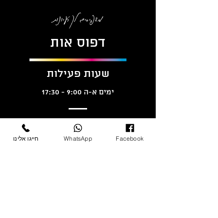
מדפיסים לך רעיונות
דפוס אות
שעות פעילות
ימים א-ה 9:00 - 17:30
פרטי התקשרות
Facebook
WhatsApp
חייגו אלינו
dfus-ot@zahav.net.il
ot11@012.net.il
טלפון:
09-7448834
פקס:
09-7445603